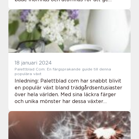
trädgårdar och inredningar en livlig touch.
Med sina stora, mönstrade blad i olika
färge...
18 januari 2024
Palettblad Com: En färgsprakande guide till denna
populära växt
Inledning: Palettblad com har snabbt blivit
en populär växt bland trädgårdsentusiaster
över hela världen. Med sina läckra färger
och unika mönster har dessa växter
förmågan att skapa en riktig färgexplosion i
vilken trädgård som helst. I denna artike...