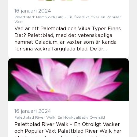
16 januari 2024
Palettblad: Namn och Bild – En Översikt över en Populär
Växt
Vad är ett Palettblad och Vilka Typer Finns
Det? Palettblad, med det vetenskapliga
namnet Caladium, är växter som är kända
för sina vackra färgglada blad. De är
populära för sina olika mönster och livfulla
nyanser, vilket gör dem till ett populärt va...
16 januari 2024
Palettblad River Walk: En Högkvalitativ Översikt
Palettblad River Walk – En Otroligt Vacker
och Populär Växt Palettblad River Walk har