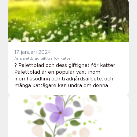
trädgårdsentusiaster och gröna ...
17 januari 2024
Är palettblad giftiga för katter
? Palettblad och dess giftighet för katter
Palettblad är en populär växt inom
inomhusodling och trädgårdsarbete, och
många kattägare kan undra om denna
prydnadsväxt kan vara farlig för deras
husdjur. Denna artikel kommer att ge en
omfattande översikt...