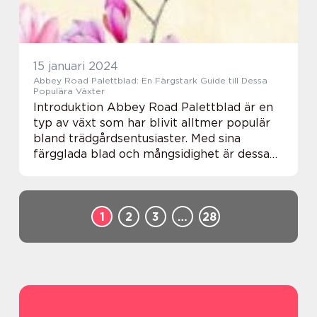
15 januari 2024
Abbey Road Palettblad: En Färgstark Guide till Dessa
Populära Växter
Introduktion Abbey Road Palettblad är en
typ av växt som har blivit alltmer populär
bland trädgårdsentusiaster. Med sina
färgglada blad och mångsidighet är dessa
växter en utmärkt möjlighet att ge liv och
färg till trädgården eller hemmet. I denna
ar...
1
2
3
…
28