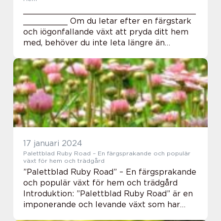
___________________________________
_________ Om du letar efter en färgstark
och iögonfallande växt att pryda ditt hem
med, behöver du inte leta längre än
palettblad Helmi. Med sin unika
färgvariation och förmåga att trivas både
inomhus och utomhus ha...
17 januari 2024
Palettblad Ruby Road – En färgsprakande och populär
växt för hem och trädgård
”Palettblad Ruby Road” – En färgsprakande
och populär växt för hem och trädgård
Introduktion: ”Palettblad Ruby Road” är en
imponerande och levande växt som har
blivit alltmer populär bland