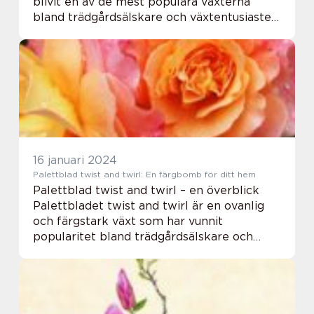
blivit en av de mest populära växterna
bland trädgårdsälskare och växtentusiaster
runt om i världen. Dess fängslande skönhet
och unika egenskaper har gjort de...
16 januari 2024
Palettblad twist and twirl: En färgbomb för ditt hem
Palettblad twist and twirl – en överblick
Palettbladet twist and twirl är en ovanlig
och färgstark växt som har vunnit
popularitet bland trädgårdsälskare och
inomhusväxtentusiaster. Med sina distinkta
spiralformade blad ger den en unik touch
ti...