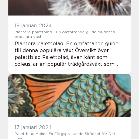
18 januari 2024
Plantera palettblad – En omfattande guide till denna
populära växt
Plantera palettblad: En omfattande guide
till denna populära växt Översikt över
palettblad Palettblad, även känt som
coleus, är en populär trädgårdsväxt som
används för att ge färg och liv till både
utomhus- och inomhusmiljöer. Denna artikel
kommer a...
17 januari 2024
Palettblad Helmi: En Färgsprakande Skönhet för Ditt
Hem