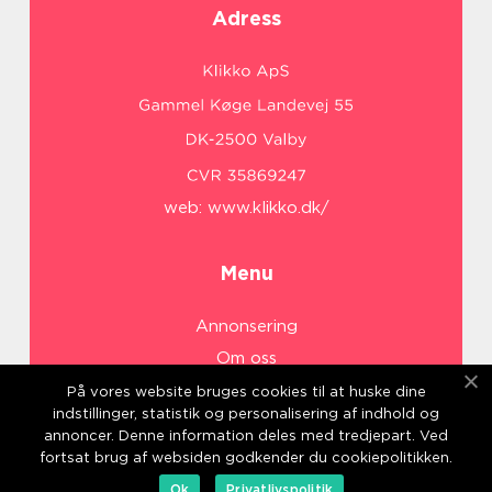
Adress
web:
www.klikko.dk/
Menu
Annonsering
Om oss
Cookies
På vores website bruges cookies til at huske dine
indstillinger, statistik og personalisering af indhold og
Kontakta oss
annoncer. Denne information deles med tredjepart. Ved
Sitemap
fortsat brug af websiden godkender du cookiepolitikken.
Ok
Privatlivspolitik