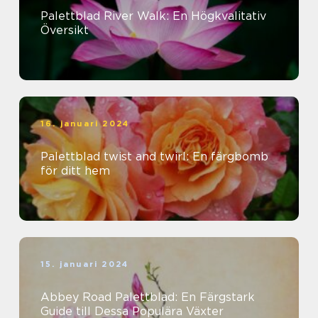
Palettblad River Walk: En Högkvalitativ
Översikt
16. januari 2024
Palettblad twist and twirl: En färgbomb
för ditt hem
15. januari 2024
Abbey Road Palettblad: En Färgstark
Guide till Dessa Populära Växter