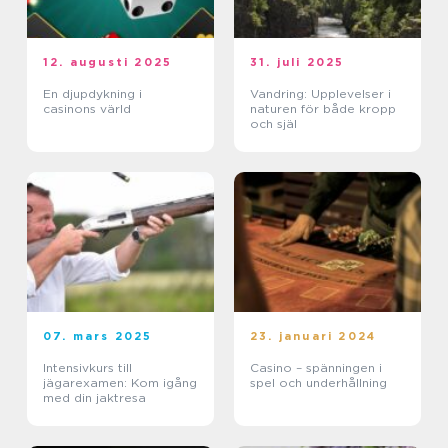
12. augusti 2025
31. juli 2025
En djupdykning i
Vandring: Upplevelser i
casinons värld
naturen för både kropp
och själ
07. mars 2025
23. januari 2024
Intensivkurs till
Casino – spänningen i
jägarexamen: Kom igång
spel och underhållning
med din jaktresa