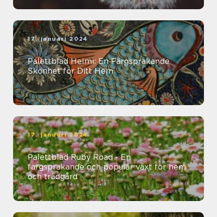
17. januari 2024
Palettblad Helmi: En Färgsprakande
Skönhet för Ditt Hem
17. januari 2024
Palettblad Ruby Road - En
färgsprakande och populär växt för hem
och trädgård