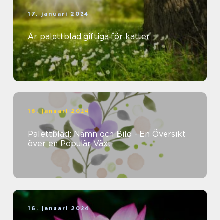
17. januari 2024
Är palettblad giftiga för katter
16. januari 2024
Palettblad: Namn och Bild - En Översikt
över en Populär Växt
16. januari 2024