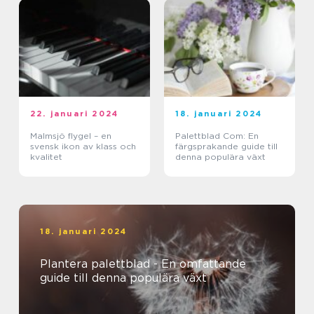
22. januari 2024
18. januari 2024
Malmsjö flygel – en
Palettblad Com: En
svensk ikon av klass och
färgsprakande guide till
kvalitet
denna populära växt
18. januari 2024
Plantera palettblad - En omfattande
guide till denna populära växt