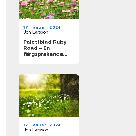
17. januari 2024
Jon Larsson
Palettblad Ruby
Road – En
färgsprakande
och populär växt
för hem och
trädgård
17. januari 2024
Jon Larsson