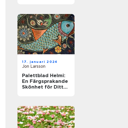
till denna populära
växt
17. januari 2024
Jon Larsson
Palettblad Helmi:
En Färgsprakande
Skönhet för Ditt
Hem