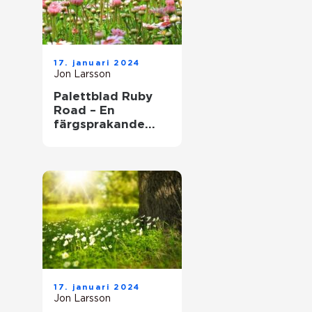
17. januari 2024
Jon Larsson
Palettblad Ruby
Road – En
färgsprakande
och populär växt
för hem och
trädgård
17. januari 2024
Jon Larsson