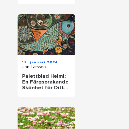
till denna populära
växt
17. januari 2024
Jon Larsson
Palettblad Helmi:
En Färgsprakande
Skönhet för Ditt
Hem