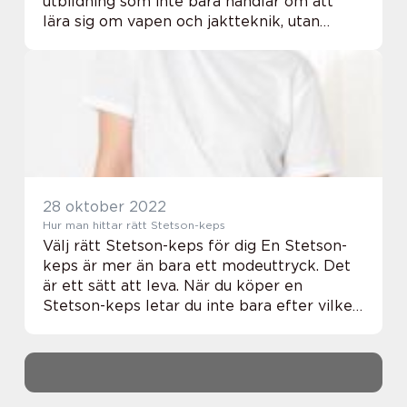
utbildning som inte bara handlar om att
lära sig om vapen och jaktteknik, utan
också om att få en grundläggand...
28 oktober 2022
Hur man hittar rätt Stetson-keps
Välj rätt Stetson-keps för dig En Stetson-
keps är mer än bara ett modeuttryck. Det
är ett sätt att leva. När du köper en
Stetson-keps letar du inte bara efter vilken
keps som helst – du letar efter den
perfekta representationen av vem du är.
Me...