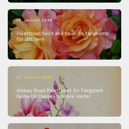
16. januari 2024
Palettblad twist and twirl: En färgbomb
för ditt hem
15. januari 2024
Abbey Road Palettblad: En Färgstark
Guide till Dessa Populära Växter