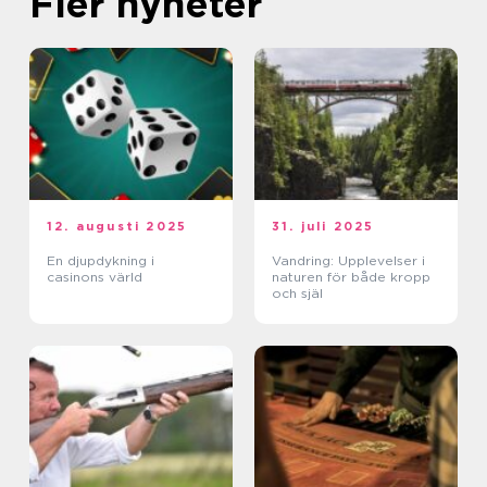
Fler nyheter
12. augusti 2025
31. juli 2025
En djupdykning i
Vandring: Upplevelser i
casinons värld
naturen för både kropp
och själ