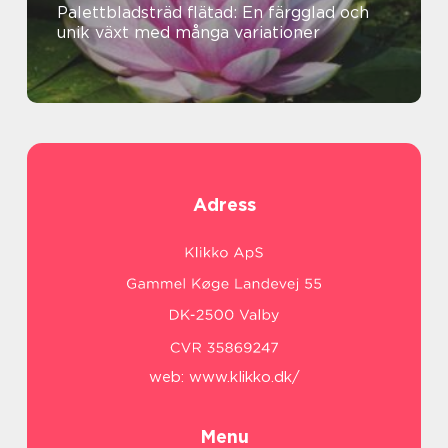
Palettbladsträd flätad: En färgglad och
unik växt med många variationer
Adress
web:
www.klikko.dk/
Menu