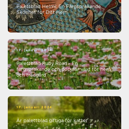
Palettblad Helmi: En Färgsprakande
Skönhet för Ditt Hem
17. januari 2024
Palettblad Ruby Road - En
färgsprakande och populär växt för hem
och trädgård
17. januari 2024
Är palettblad giftiga för katter