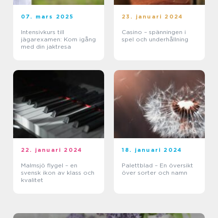
07. mars 2025
23. januari 2024
Intensivkurs till
Casino – spänningen i
jägarexamen: Kom igång
spel och underhållning
med din jaktresa
22. januari 2024
18. januari 2024
Malmsjö flygel – en
Palettblad – En översikt
svensk ikon av klass och
över sorter och namn
kvalitet