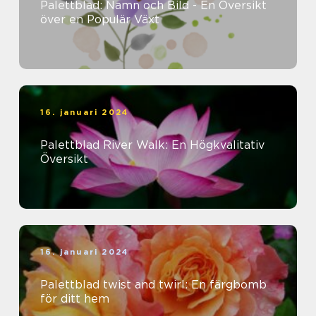
Palettblad: Namn och Bild - En Översikt
över en Populär Växt
16. januari 2024
Palettblad River Walk: En Högkvalitativ
Översikt
16. januari 2024
Palettblad twist and twirl: En färgbomb
för ditt hem