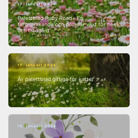
17. januari 2024
Palettblad Ruby Road - En
färgsprakande och populär växt för hem
och trädgård
17. januari 2024
Är palettblad giftiga för katter
16. januari 2024