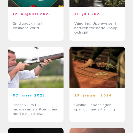
12. augusti 2025
31. juli 2025
En djupdykning i
Vandring: Upplevelser i
casinons värld
naturen för både kropp
och själ
07. mars 2025
23. januari 2024
Intensivkurs till
Casino – spänningen i
jägarexamen: Kom igång
spel och underhållning
med din jaktresa