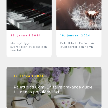
22. januari 2024
18. januari 2024
Malmsjö flygel – en
Palettblad – En översikt
svensk ikon av klass och
över sorter och namn
kvalitet
18. januari 2024
Palettblad Com: En färgsprakande guide
till denna populära växt