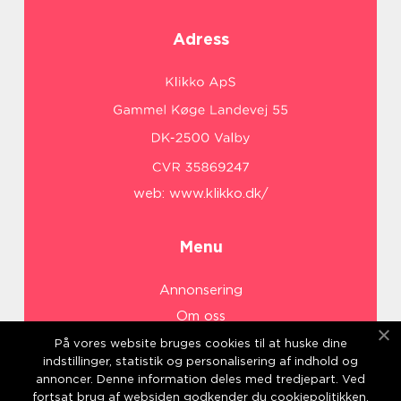
Adress
web:
www.klikko.dk/
Menu
Annonsering
Om oss
Cookies
På vores website bruges cookies til at huske dine
indstillinger, statistik og personalisering af indhold og
Kontakta oss
annoncer. Denne information deles med tredjepart. Ved
Sitemap
fortsat brug af websiden godkender du cookiepolitikken.