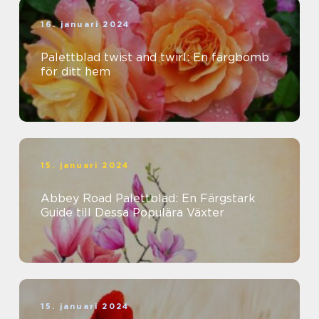
16. januari 2024
Palettblad twist and twirl: En färgbomb
för ditt hem
15. januari 2024
Abbey Road Palettblad: En Färgstark
Guide till Dessa Populära Växter
15. januari 2024