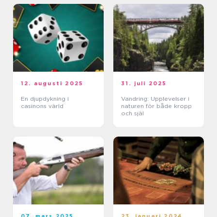
12. augusti 2025
31. juli 2025
En djupdykning i
Vandring: Upplevelser i
casinons värld
naturen för både kropp
och själ
07. mars 2025
23. januari 2024