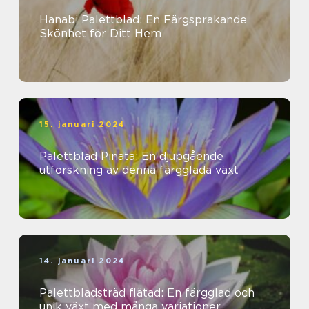
Hanabi Palettblad: En Färgsprakande
Skönhet för Ditt Hem
15. januari 2024
Palettblad Pinata: En djupgående
utforskning av denna färgglada växt
14. januari 2024
Palettbladsträd flätad: En färgglad och
unik växt med många variationer