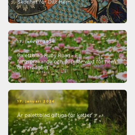
Skönhet för Ditt Hem
17. januari 2024
Palettblad Ruby Road - En
färgsprakande och populär växt för hem
och trädgård
17. januari 2024
Är palettblad giftiga för katter