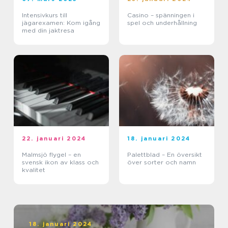
Intensivkurs till
Casino – spänningen i
jägarexamen: Kom igång
spel och underhållning
med din jaktresa
22. januari 2024
18. januari 2024
Malmsjö flygel – en
Palettblad – En översikt
svensk ikon av klass och
över sorter och namn
kvalitet
18. januari 2024