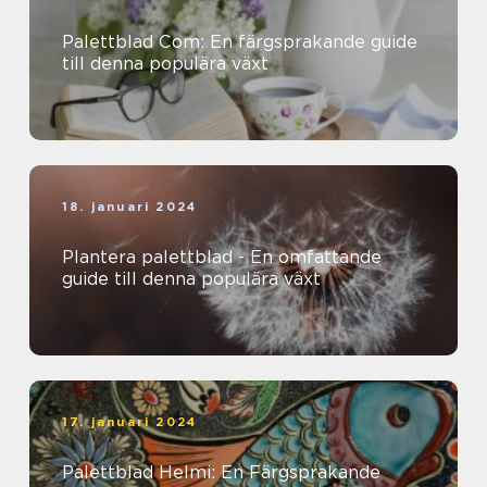
Palettblad Com: En färgsprakande guide
till denna populära växt
18. januari 2024
Plantera palettblad - En omfattande
guide till denna populära växt
17. januari 2024
Palettblad Helmi: En Färgsprakande