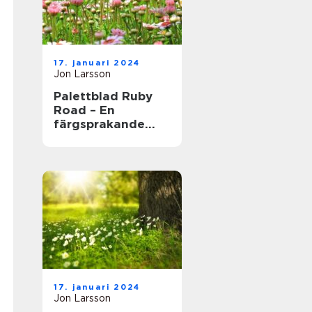
17. januari 2024
Jon Larsson
Palettblad Ruby
Road – En
färgsprakande
och populär växt
för hem och
trädgård
17. januari 2024
Jon Larsson