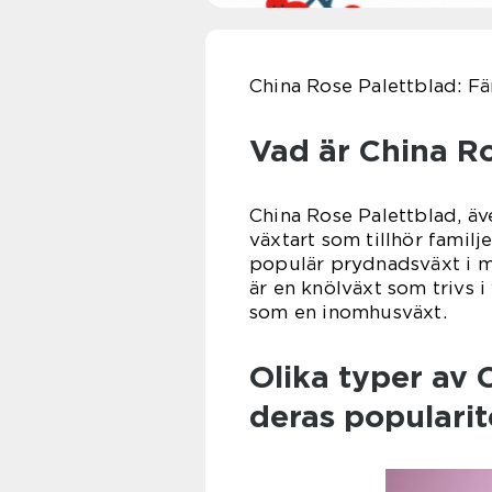
China Rose Palettblad: Fä
Vad är China R
China Rose Palettblad, äv
växtart som tillhör familj
populär prydnadsväxt i m
är en knölväxt som trivs i
som en inomhusväxt.
Olika typer av 
deras popularit