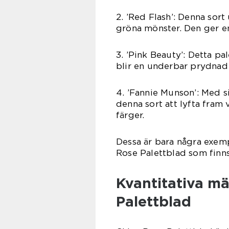
2. ’Red Flash’: Denna sor
gröna mönster. Den ger en 
3. ’Pink Beauty’: Detta pa
blir en underbar prydnad 
4. ’Fannie Munson’: Med 
denna sort att lyfta fram
färger.
Dessa är bara några exem
Rose Palettblad som finns 
Kvantitativa m
Palettblad