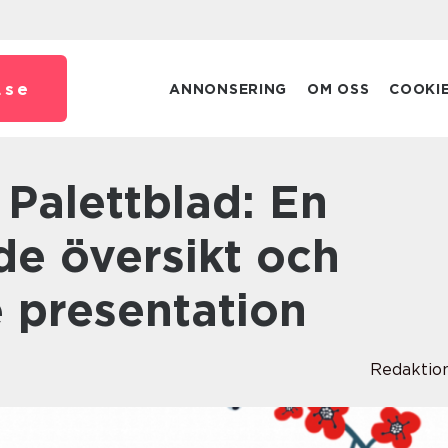
.
se
ANNONSERING
OM OSS
COOKI
de översikt och
 presentation
Redaktio