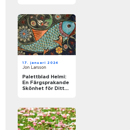
till denna populära
växt
17. januari 2024
Jon Larsson
Palettblad Helmi:
En Färgsprakande
Skönhet för Ditt
Hem