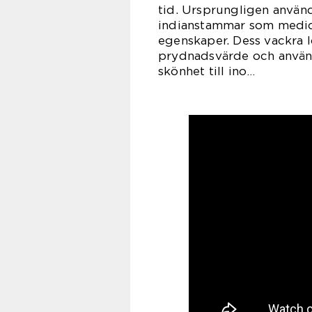
tid. Ursprungligen använ
indianstammar som medici
egenskaper. Dess vackra l
prydnadsvärde och använd
skönhet till ino…