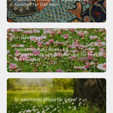
Skönhet för Ditt Hem
17. januari 2024
Palettblad Ruby Road - En
färgsprakande och populär växt för hem
och trädgård
17. januari 2024
Är palettblad giftiga för katter