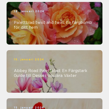
16. januari 2024
Palettblad twist and twirl: En färgbomb
för ditt hem
15. januari 2024
Abbey Road Palettblad: En Färgstark
Guide till Dessa Populära Växter
15. januari 2024