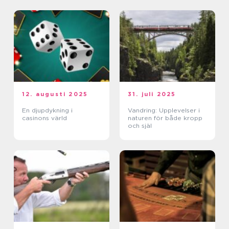
12. augusti 2025
31. juli 2025
En djupdykning i
Vandring: Upplevelser i
casinons värld
naturen för både kropp
och själ