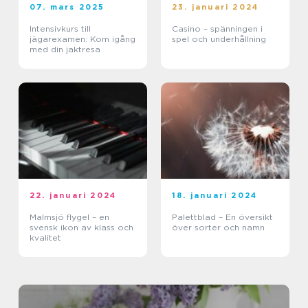
07. mars 2025
23. januari 2024
Intensivkurs till
Casino – spänningen i
jägarexamen: Kom igång
spel och underhållning
med din jaktresa
22. januari 2024
18. januari 2024
Malmsjö flygel – en
Palettblad – En översikt
svensk ikon av klass och
över sorter och namn
kvalitet