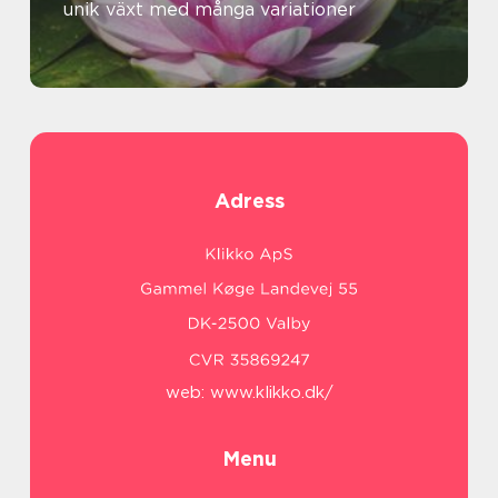
unik växt med många variationer
Adress
web:
www.klikko.dk/
Menu