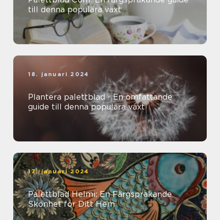
till denna populära växt
18. januari 2024
Plantera palettblad - En omfattande
guide till denna populära växt
17. januari 2024
Palettblad Helmi: En Färgsprakande
Skönhet för Ditt Hem