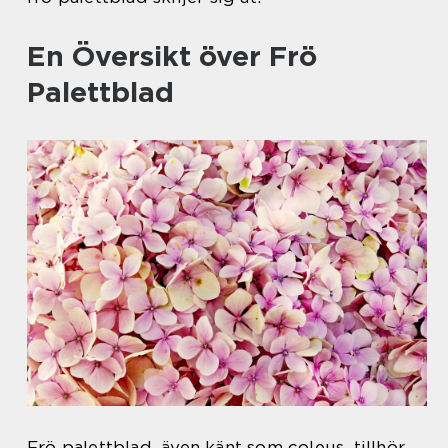
En Översikt över Frö
Palettblad
Frö palettblad, även känt som coleus, tillhör