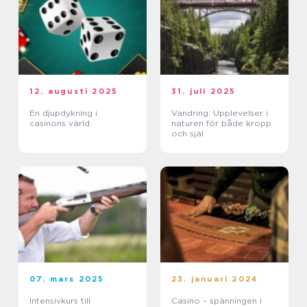
12. augusti 2025
31. juli 2025
En djupdykning i
Vandring: Upplevelser i
casinons värld
naturen för både kropp
och själ
07. mars 2025
23. januari 2024
Intensivkurs till
Casino – spänningen i