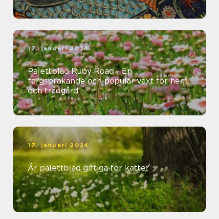
17. januari 2024
Palettblad Ruby Road - En
färgsprakande och populär växt för hem
och trädgård
17. januari 2024
Är palettblad giftiga för katter