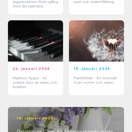
jägarexamen: Kom igång
spel och underhållning
med din jaktresa
22. januari 2024
18. januari 2024
Malmsjö flygel – en
Palettblad – En översikt
svensk ikon av klass och
över sorter och namn
kvalitet
18. januari 2024
Palettblad Com: En färgsprakande guide