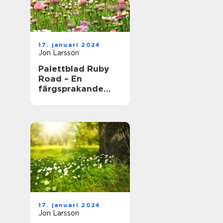
17. januari 2024
Jon Larsson
Palettblad Ruby
Road – En
färgsprakande
och populär växt
för hem och
trädgård
17. januari 2024
Jon Larsson