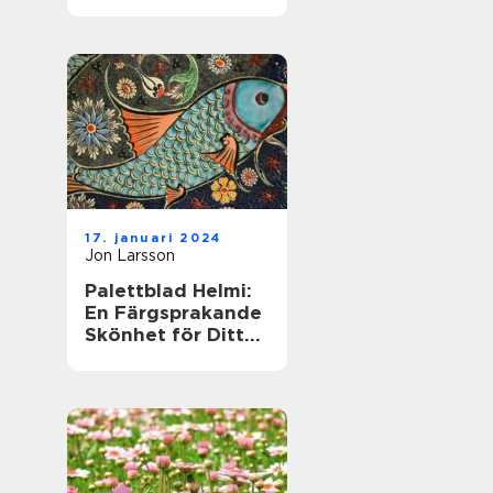
till denna populära
växt
17. januari 2024
Jon Larsson
Palettblad Helmi:
En Färgsprakande
Skönhet för Ditt
Hem