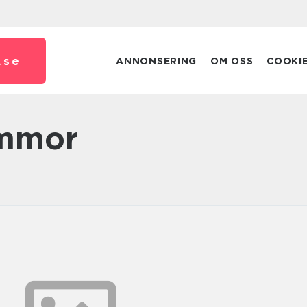
.
se
ANNONSERING
OM OSS
COOKI
lommor