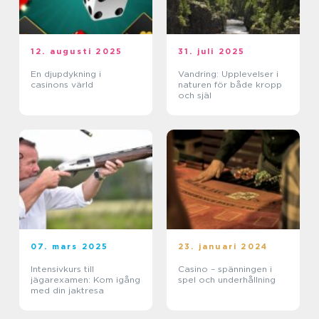
12. augusti 2025
31. juli 2025
En djupdykning i
Vandring: Upplevelser i
casinons värld
naturen för både kropp
och själ
07. mars 2025
23. januari 2024
Intensivkurs till
Casino – spänningen i
jägarexamen: Kom igång
spel och underhållning
med din jaktresa