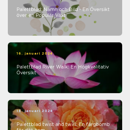
Palettblad: Namn och Bild - En Översikt
över en Populär Växt
16. januari 2024
Palettblad River Walk: En Högkvalitativ
Översikt
16. januari 2024
Palettblad twist and twirl: En färgbomb