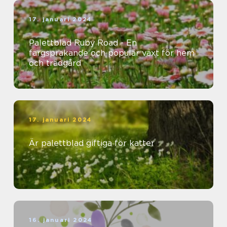
17. januari 2024
Palettblad Ruby Road - En
färgsprakande och populär växt för hem
och trädgård
17. januari 2024
Är palettblad giftiga för katter
16. januari 2024