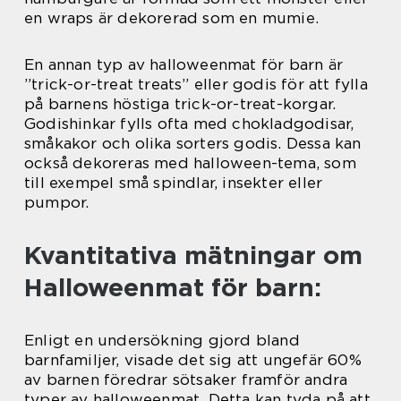
en wraps är dekorerad som en mumie.
En annan typ av halloweenmat för barn är
”trick-or-treat treats” eller godis för att fylla
på barnens höstiga trick-or-treat-korgar.
Godishinkar fylls ofta med chokladgodisar,
småkakor och olika sorters godis. Dessa kan
också dekoreras med halloween-tema, som
till exempel små spindlar, insekter eller
pumpor.
Kvantitativa mätningar om
Halloweenmat för barn:
Enligt en undersökning gjord bland
barnfamiljer, visade det sig att ungefär 60%
av barnen föredrar sötsaker framför andra
typer av halloweenmat. Detta kan tyda på att