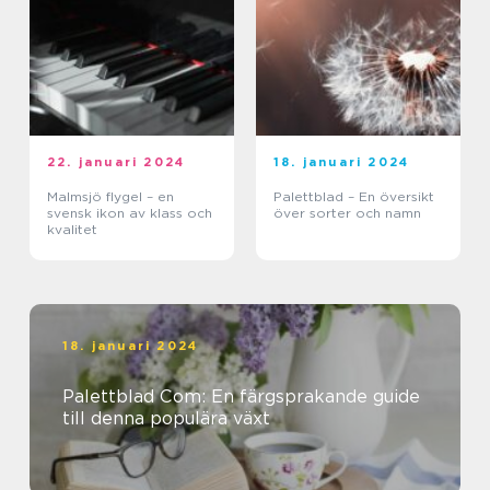
22. januari 2024
18. januari 2024
Malmsjö flygel – en
Palettblad – En översikt
svensk ikon av klass och
över sorter och namn
kvalitet
18. januari 2024
Palettblad Com: En färgsprakande guide
till denna populära växt