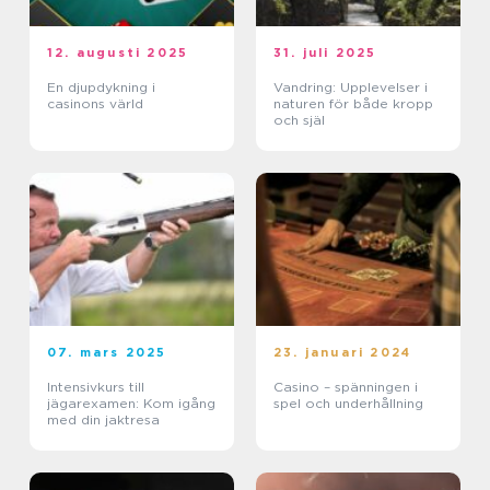
12. augusti 2025
31. juli 2025
En djupdykning i
Vandring: Upplevelser i
casinons värld
naturen för både kropp
och själ
07. mars 2025
23. januari 2024
Intensivkurs till
Casino – spänningen i
jägarexamen: Kom igång
spel och underhållning
med din jaktresa