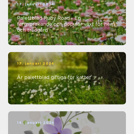
17. januari 2024
Palettblad Ruby Road - En
färgsprakande och populär växt för hem
och trädgård
17. januari 2024
Är palettblad giftiga för katter
16. januari 2024