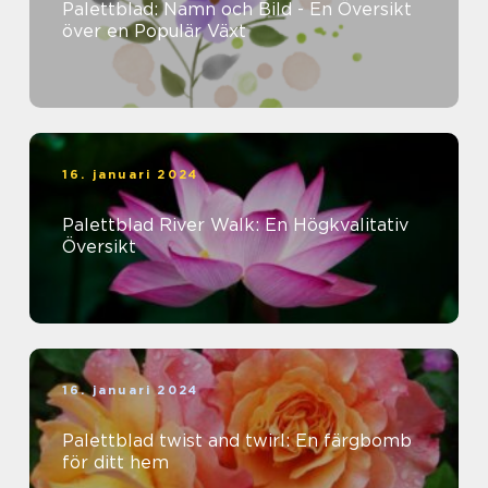
Palettblad: Namn och Bild - En Översikt
över en Populär Växt
16. januari 2024
Palettblad River Walk: En Högkvalitativ
Översikt
16. januari 2024
Palettblad twist and twirl: En färgbomb
för ditt hem