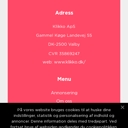
Adress
web:
www.klikko.dk/
Menu
Annonsering
Om oss
Cookies
På vores website bruges cookies til at huske dine
indstillinger, statistik og personalisering af indhold og
Kontakta oss
annoncer. Denne information deles med tredjepart. Ved
Sitemap
fortsat brug af websiden godkender du cookiepolitikken.