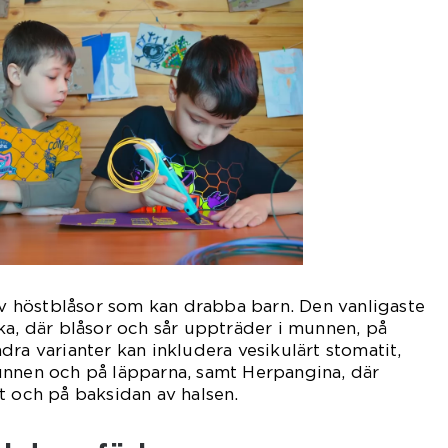
 av höstblåsor som kan drabba barn. Den vanligaste
ka, där blåsor och sår uppträder i munnen, på
dra varianter kan inkludera vesikulärt stomatit,
unnen och på läpparna, samt Herpangina, där
t och på baksidan av halsen.