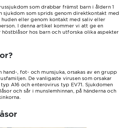
irussjukdom som drabbar främst barn i åldern 1
ttsam sjukdom som sprids genom direktkontakt med
 huden eller genom kontakt med saliv eller
person. I denna artikel kommer vi att ge en
 höstblåsor hos barn och utforska olika aspekter
or?
m hand-, fot- och munsjuka, orsakas av en grupp
rusfamiljen. De vanligaste virusen som orsakar
 typ A16 och enterovirus typ EV71. Sjukdomen
låsor och sår i munslemhinnan, på händerna och
kinkorna.
låsor