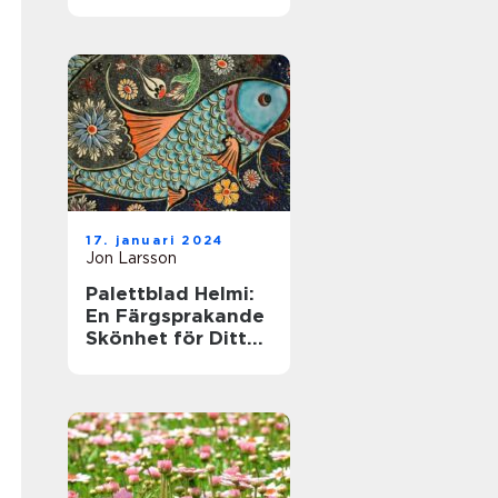
till denna populära
växt
17. januari 2024
Jon Larsson
Palettblad Helmi:
En Färgsprakande
Skönhet för Ditt
Hem