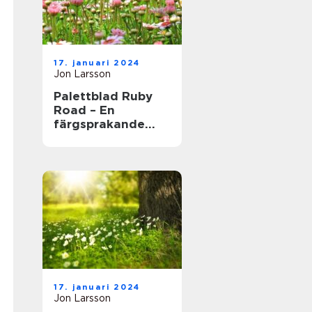
17. januari 2024
Jon Larsson
Palettblad Ruby
Road – En
färgsprakande
och populär växt
för hem och
trädgård
17. januari 2024
Jon Larsson