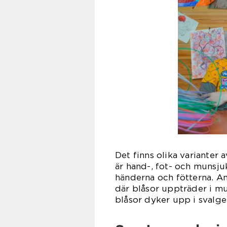
Det finns olika varianter
är hand-, fot- och munsju
händerna och fötterna. An
där blåsor uppträder i m
blåsor dyker upp i svalge