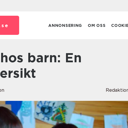
.
se
ANNONSERING
OM OSS
COOKI
ersikt
on
Redaktio