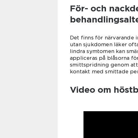
För- och nackd
behandlingsalt
Det finns för närvarande 
utan sjukdomen läker oftas
lindra symtomen kan smär
appliceras på blåsorna för
smittspridning genom at
kontakt med smittade per
Video om höstb