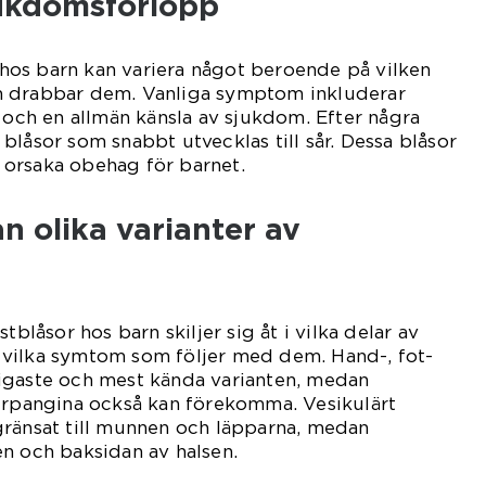
ukdomsförlopp
os barn kan variera något beroende på vilken
m drabbar dem. Vanliga symptom inkluderar
e och en allmän känsla av sjukdom. Efter några
blåsor som snabbt utvecklas till sår. Dessa blåsor
orsaka obehag för barnet.
an olika varianter av
tblåsor hos barn skiljer sig åt i vilka delar av
vilka symtom som följer med dem. Hand-, fot-
igaste och mest kända varianten, medan
herpangina också kan förekomma. Vesikulärt
gränsat till munnen och läpparna, medan
n och baksidan av halsen.