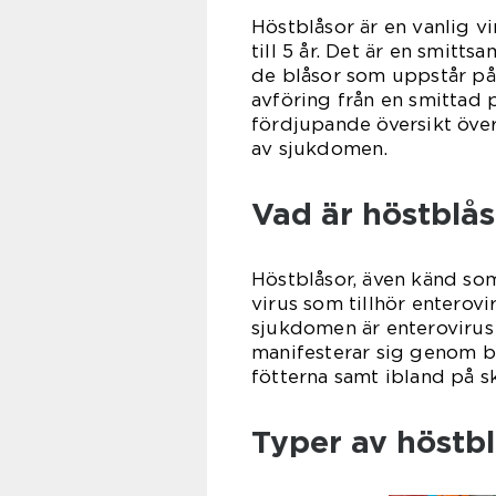
Höstblåsor är en vanlig v
till 5 år. Det är en smi
de blåsor som uppstår på
avföring från en smittad 
fördjupande översikt över
av sjukdomen.
Vad är höstblås
Höstblåsor, även känd so
virus som tillhör enterovi
sjukdomen är enterovirus
manifesterar sig genom b
fötterna samt ibland på s
Typer av höstb