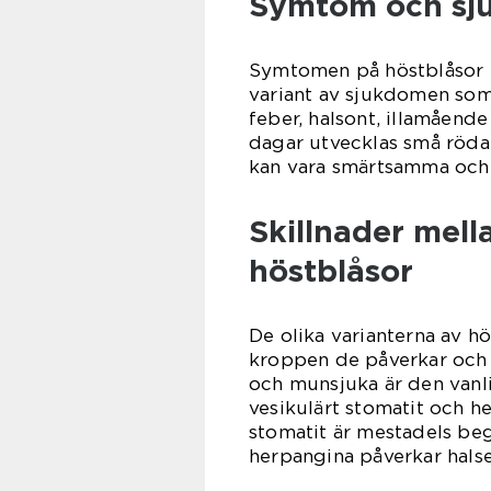
Symtom och sj
Symtomen på höstblåsor h
variant av sjukdomen so
feber, halsont, illamåend
dagar utvecklas små röda 
kan vara smärtsamma och 
Skillnader mell
höstblåsor
De olika varianterna av hös
kroppen de påverkar och 
och munsjuka är den vanl
vesikulärt stomatit och 
stomatit är mestadels be
herpangina påverkar halse