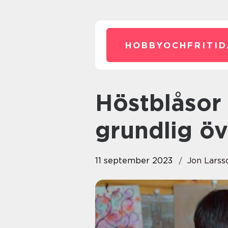
HOBBYOCHFRITID
Höstblåsor hos barn: En
grundlig öv
11 september 2023
Jon Larss