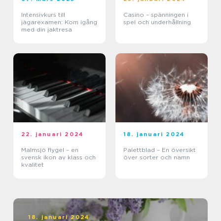
Intensivkurs till
Casino – spänningen i
jägarexamen: Kom igång
spel och underhållning
med din jaktresa
22. januari 2024
18. januari 2024
Malmsjö flygel – en
Palettblad – En översikt
svensk ikon av klass och
över sorter och namn
kvalitet
18. januari 2024