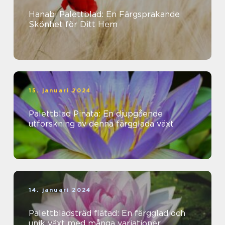
Hanabi Palettblad: En Färgsprakande
Skönhet för Ditt Hem
15. januari 2024
Palettblad Pinata: En djupgående
utforskning av denna färgglada växt
14. januari 2024
Palettbladsträd flätad: En färgglad och
unik växt med många variationer