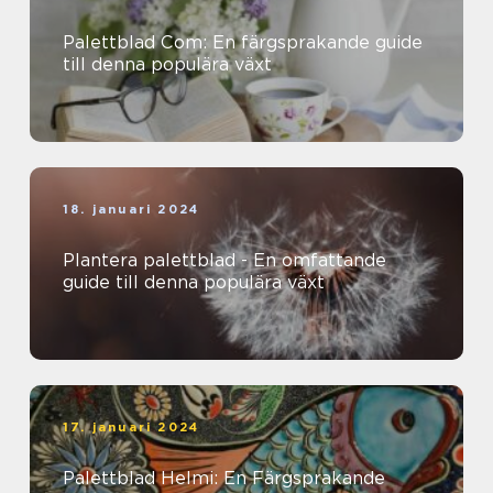
Palettblad Com: En färgsprakande guide
till denna populära växt
18. januari 2024
Plantera palettblad - En omfattande
guide till denna populära växt
17. januari 2024
Palettblad Helmi: En Färgsprakande