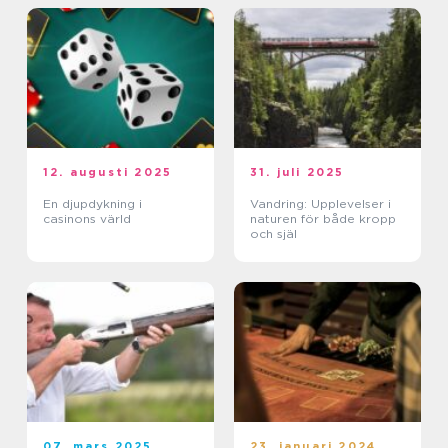
12. augusti 2025
31. juli 2025
En djupdykning i
Vandring: Upplevelser i
casinons värld
naturen för både kropp
och själ
07. mars 2025
23. januari 2024