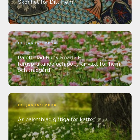
Skönhet för Ditt Hem
17. januari 2024
Palettblad Ruby Road - En
färgsprakande och populär växt för hem
och trädgård
17. januari 2024
Är palettblad giftiga för katter