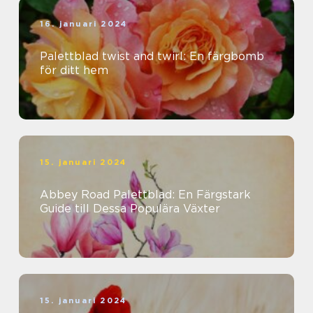
16. januari 2024
Palettblad twist and twirl: En färgbomb
för ditt hem
15. januari 2024
Abbey Road Palettblad: En Färgstark
Guide till Dessa Populära Växter
15. januari 2024