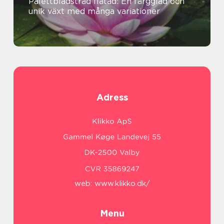
Palettbladsträd flätad: En färgglad och
unik växt med många variationer
Adress
web:
www.klikko.dk/
Menu