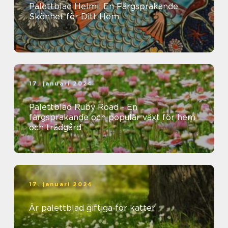
Palettblad Helmi: En Färgsprakande
Skönhet för Ditt Hem
17. januari 2024
Palettblad Ruby Road - En
färgsprakande och populär växt för hem
och trädgård
17. januari 2024
Är palettblad giftiga för katter