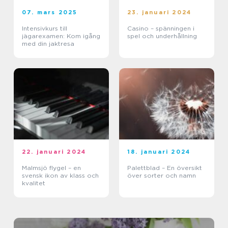
07. mars 2025
23. januari 2024
Intensivkurs till
Casino – spänningen i
jägarexamen: Kom igång
spel och underhållning
med din jaktresa
22. januari 2024
18. januari 2024
Malmsjö flygel – en
Palettblad – En översikt
svensk ikon av klass och
över sorter och namn
kvalitet