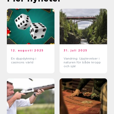
12. augusti 2025
31. juli 2025
En djupdykning i
Vandring: Upplevelser i
casinons värld
naturen för både kropp
och själ