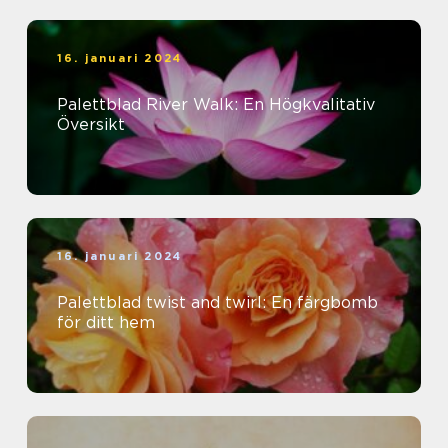
16. januari 2024
Palettblad River Walk: En Högkvalitativ
Översikt
16. januari 2024
Palettblad twist and twirl: En färgbomb
för ditt hem