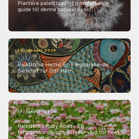
Plantera palettblad - En omfattande
guide till denna populära växt
17. januari 2024
Palettblad Helmi: En Färgsprakande
Skönhet för Ditt Hem
17. januari 2024
Palettblad Ruby Road - En
färgsprakande och populär växt för hem
och trädgård