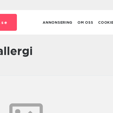
.
se
ANNONSERING
OM OSS
COOKI
allergi