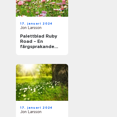
17. januari 2024
Jon Larsson
Palettblad Ruby
Road – En
färgsprakande
och populär växt
för hem och
trädgård
17. januari 2024
Jon Larsson