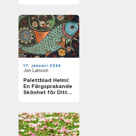
till denna populära
växt
17. januari 2024
Jon Larsson
Palettblad Helmi:
En Färgsprakande
Skönhet för Ditt
Hem