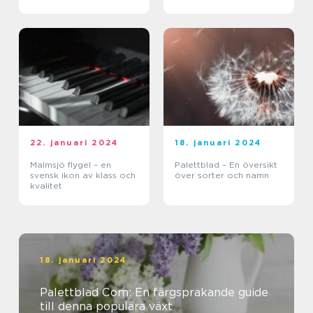
22. januari 2024
18. januari 2024
Malmsjö flygel – en
Palettblad – En översikt
svensk ikon av klass och
över sorter och namn
kvalitet
18. januari 2024
Palettblad Com: En färgsprakande guide
till denna populära växt