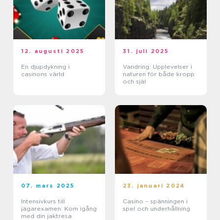
12. augusti 2025
31. juli 2025
En djupdykning i
Vandring: Upplevelser i
casinons värld
naturen för både kropp
och själ
07. mars 2025
23. januari 2024
Intensivkurs till
Casino – spänningen i
jägarexamen: Kom igång
spel och underhållning
med din jaktresa