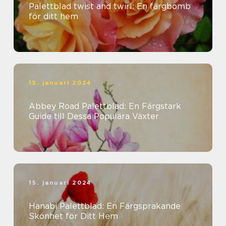
Palettblad twist and twirl: En färgbomb
för ditt hem
15. januari 2024
Abbey Road Palettblad: En Färgstark
Guide till Dessa Populära Växter
15. januari 2024
Hanabi Palettblad: En Färgsprakande
Skönhet för Ditt Hem