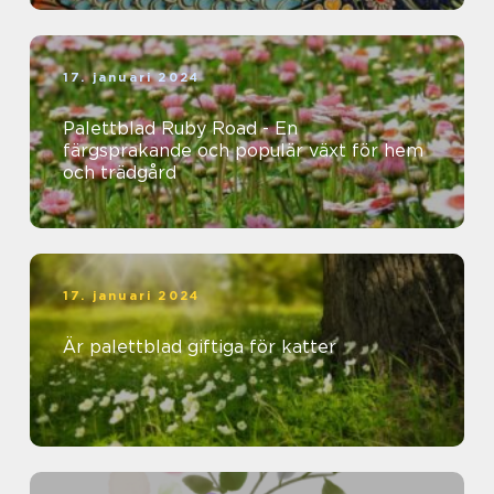
17. januari 2024
Palettblad Ruby Road - En
färgsprakande och populär växt för hem
och trädgård
17. januari 2024
Är palettblad giftiga för katter