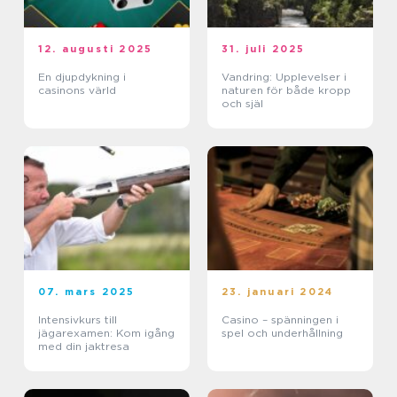
12. augusti 2025
31. juli 2025
En djupdykning i
Vandring: Upplevelser i
casinons värld
naturen för både kropp
och själ
07. mars 2025
23. januari 2024
Intensivkurs till
Casino – spänningen i
jägarexamen: Kom igång
spel och underhållning
med din jaktresa