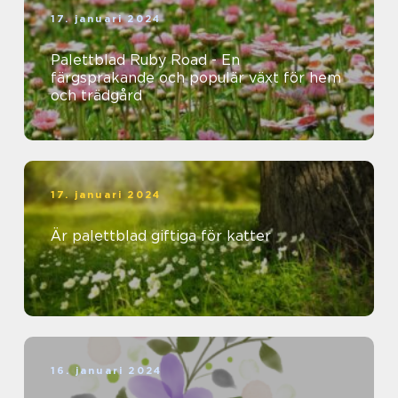
17. januari 2024
Palettblad Ruby Road - En
färgsprakande och populär växt för hem
och trädgård
17. januari 2024
Är palettblad giftiga för katter
16. januari 2024