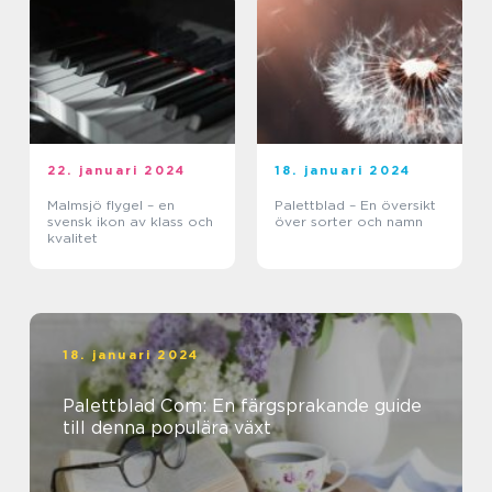
22. januari 2024
18. januari 2024
Malmsjö flygel – en
Palettblad – En översikt
svensk ikon av klass och
över sorter och namn
kvalitet
18. januari 2024
Palettblad Com: En färgsprakande guide
till denna populära växt