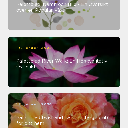
Palettblad: Namn och Bild - En Översikt
över en Populär Växt
16. januari 2024
Palettblad River Walk: En Högkvalitativ
Översikt
16. januari 2024
Palettblad twist and twirl: En färgbomb
för ditt hem