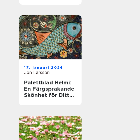
till denna populära
växt
17. januari 2024
Jon Larsson
Palettblad Helmi:
En Färgsprakande
Skönhet för Ditt
Hem