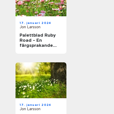
17. januari 2024
Jon Larsson
Palettblad Ruby
Road – En
färgsprakande
och populär växt
för hem och
trädgård
17. januari 2024
Jon Larsson