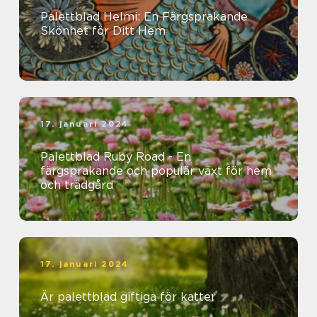
Palettblad Helmi: En Färgsprakande
Skönhet för Ditt Hem
17. januari 2024
Palettblad Ruby Road - En
färgsprakande och populär växt för hem
och trädgård
17. januari 2024
Är palettblad giftiga för katter