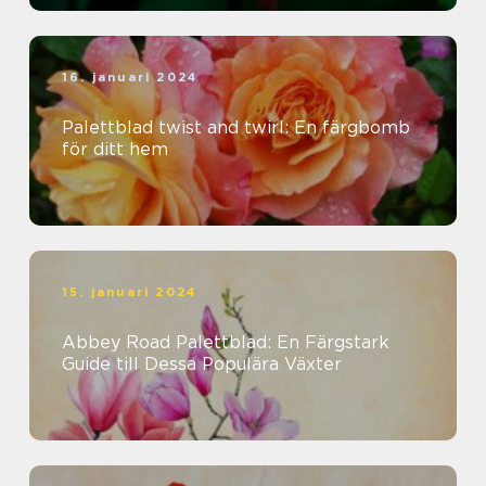
16. januari 2024
Palettblad twist and twirl: En färgbomb
för ditt hem
15. januari 2024
Abbey Road Palettblad: En Färgstark
Guide till Dessa Populära Växter