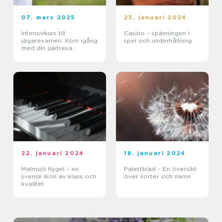
07. mars 2025
23. januari 2024
Intensivkurs till
Casino – spänningen i
jägarexamen: Kom igång
spel och underhållning
med din jaktresa
22. januari 2024
18. januari 2024
Malmsjö flygel – en
Palettblad – En översikt
svensk ikon av klass och
över sorter och namn
kvalitet