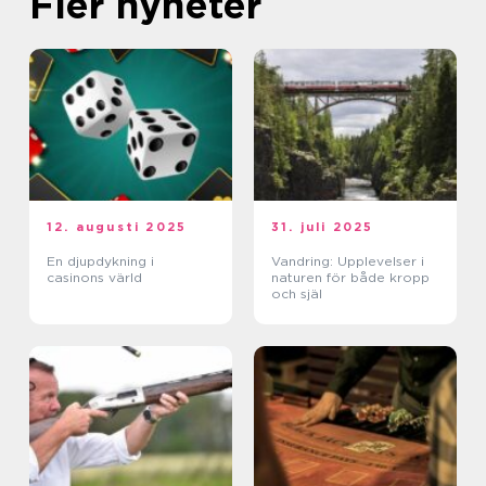
Fler nyheter
12. augusti 2025
31. juli 2025
En djupdykning i
Vandring: Upplevelser i
casinons värld
naturen för både kropp
och själ