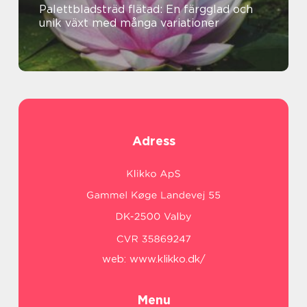
Palettbladsträd flätad: En färgglad och
unik växt med många variationer
Adress
web:
www.klikko.dk/
Menu