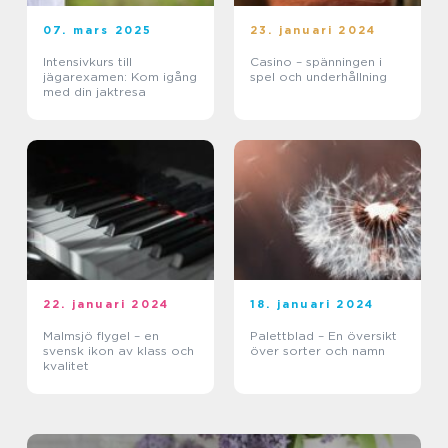
07. mars 2025
23. januari 2024
Intensivkurs till
Casino – spänningen i
jägarexamen: Kom igång
spel och underhållning
med din jaktresa
22. januari 2024
18. januari 2024
Malmsjö flygel – en
Palettblad – En översikt
svensk ikon av klass och
över sorter och namn
kvalitet