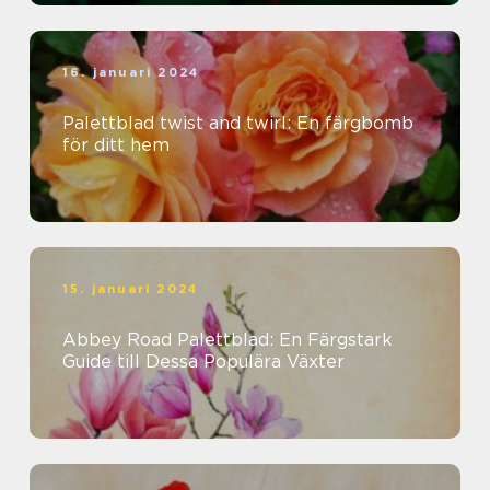
16. januari 2024
Palettblad twist and twirl: En färgbomb
för ditt hem
15. januari 2024
Abbey Road Palettblad: En Färgstark
Guide till Dessa Populära Växter