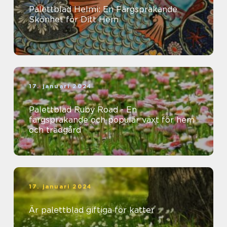
Palettblad Helmi: En Färgsprakande
Skönhet för Ditt Hem
17. januari 2024
Palettblad Ruby Road - En
färgsprakande och populär växt för hem
och trädgård
17. januari 2024
Är palettblad giftiga för katter