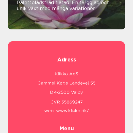
Palettbladsträd flätad: En färgglad och
unik växt med många variationer
Adress
web:
www.klikko.dk/
Menu