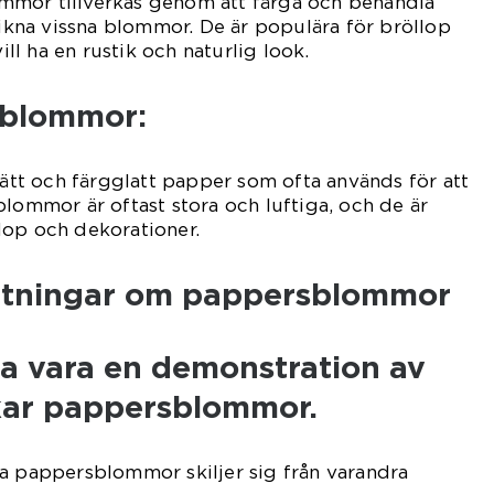
mor tillverkas genom att färga och behandla
 likna vissna blommor. De är populära för bröllop
l ha en rustik och naturlig look.
rblommor:
 lätt och färgglatt papper som ofta används för att
blommor är oftast stora och luftiga, och de är
lop och dekorationer.
ätningar om pappersblommor
ka vara en demonstration av
rkar pappersblommor.
a pappersblommor skiljer sig från varandra