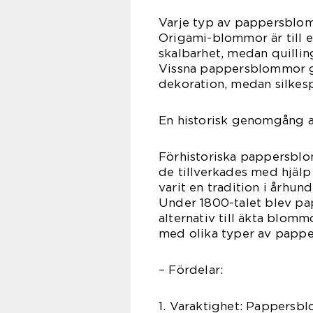
Varje typ av pappersblom
Origami-blommor är till e
skalbarhet, medan quillin
Vissna pappersblommor ge
dekoration, medan silke
En historisk genomgång 
Förhistoriska pappersblom
de tillverkades med hjäl
varit en tradition i århu
Under 1800-talet blev pa
alternativ till äkta blom
med olika typer av papp
– Fördelar:
1. Varaktighet: Pappersbl