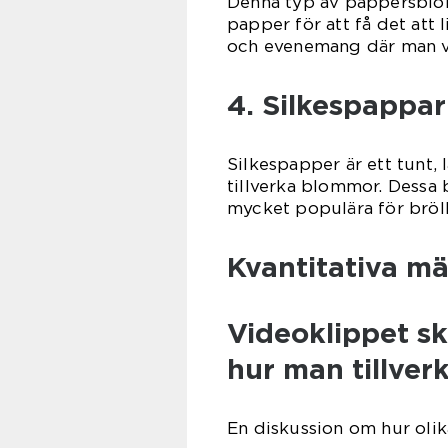
Denna typ av pappersblom
papper för att få det att
och evenemang där man vil
4. Silkespappa
Silkespapper är ett tunt,
tillverka blommor. Dessa 
mycket populära för bröl
Kvantitativa m
Videoklippet s
hur man tillve
En diskussion om hur olik