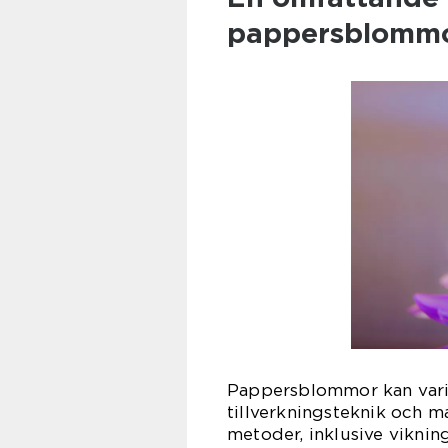
pappersblomm
Pappersblommor kan varie
tillverkningsteknik och ma
metoder, inklusive viknin