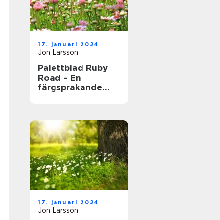
17. januari 2024
Jon Larsson
Palettblad Ruby
Road – En
färgsprakande
och populär växt
för hem och
trädgård
17. januari 2024
Jon Larsson