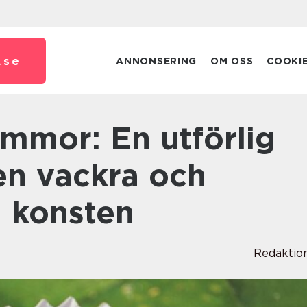
.
se
ANNONSERING
OM OSS
COOKI
den vackra och
 konsten
Redaktio