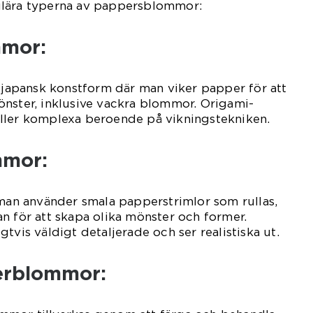
ulära typerna av pappersblommor:
mmor:
l japansk konstform där man viker papper för att
önster, inklusive vackra blommor. Origami-
ller komplexa beroende på vikningstekniken.
mmor:
 man använder smala papperstrimlor som rullas,
n för att skapa olika mönster och former.
tvis väldigt detaljerade och ser realistiska ut.
erblommor: