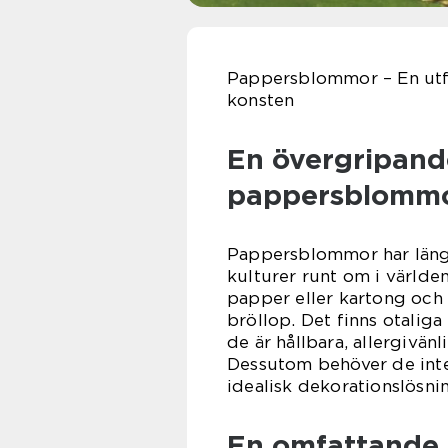
Pappersblommor – En utfö
konsten
En övergripande
pappersblomm
Pappersblommor har länge
kulturer runt om i världe
papper eller kartong och
bröllop. Det finns otali
de är hållbara, allergivän
Dessutom behöver de inte 
idealisk dekorationslösnin
En omfattande 