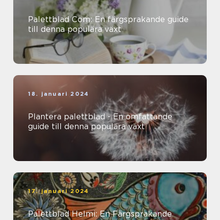
Palettblad Com: En färgsprakande guide
till denna populära växt
18. januari 2024
Plantera palettblad - En omfattande
guide till denna populära växt
17. januari 2024
Palettblad Helmi: En Färgsprakande