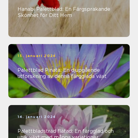
Hanabi Palettblad: En Färgsprakande
Skönhet för Ditt Hem
15. januari 2024
Palettblad Pinata: En djupgående
utforskning av denna färgglada växt
14. januari 2024
Palettbladsträd flätad: En färgglad och
unik växt med många variationer