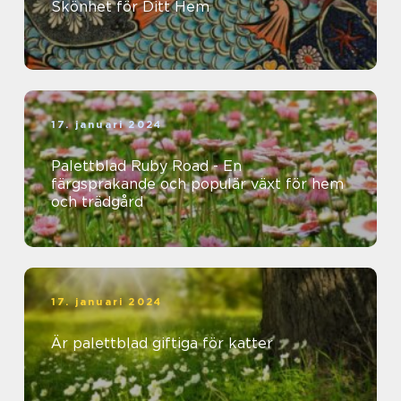
Skönhet för Ditt Hem
17. januari 2024
Palettblad Ruby Road - En
färgsprakande och populär växt för hem
och trädgård
17. januari 2024
Är palettblad giftiga för katter