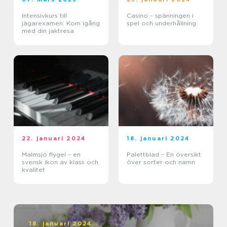
Intensivkurs till
Casino – spänningen i
jägarexamen: Kom igång
spel och underhållning
med din jaktresa
22. januari 2024
18. januari 2024
Malmsjö flygel – en
Palettblad – En översikt
svensk ikon av klass och
över sorter och namn
kvalitet
18. januari 2024