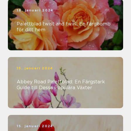
16. januari 2024
Palettblad twist and twirl: En färgbomb
för ditt hem
15. januari 2024
Abbey Road Palettblad: En Färgstark
Guide till Dessa Populära Växter
15. januari 2024