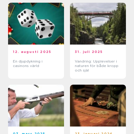
12. augusti 2025
31. juli 2025
En djupdykning i
Vandring: Upplevelser i
casinons värld
naturen för både kropp
och själ
07. mars 2025
23. januari 2024