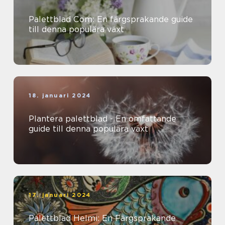
Palettblad Com: En färgsprakande guide
till denna populära växt
18. januari 2024
Plantera palettblad - En omfattande
guide till denna populära växt
17. januari 2024
Palettblad Helmi: En Färgsprakande