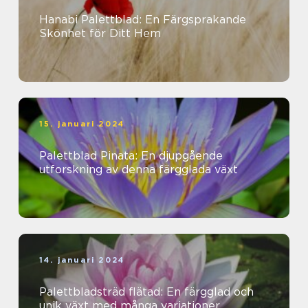
Hanabi Palettblad: En Färgsprakande
Skönhet för Ditt Hem
15. januari 2024
Palettblad Pinata: En djupgående
utforskning av denna färgglada växt
14. januari 2024
Palettbladsträd flätad: En färgglad och
unik växt med många variationer