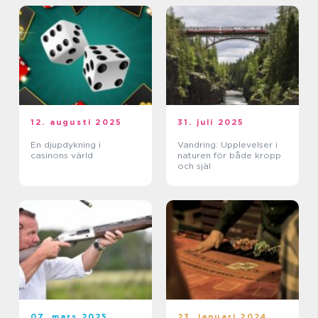
12. augusti 2025
31. juli 2025
En djupdykning i
Vandring: Upplevelser i
casinons värld
naturen för både kropp
och själ
07. mars 2025
23. januari 2024