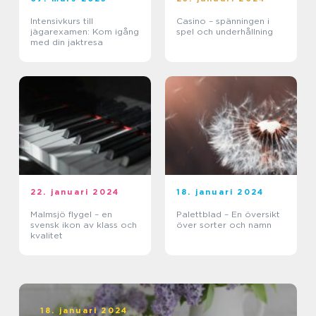
Intensivkurs till
Casino – spänningen i
jägarexamen: Kom igång
spel och underhållning
med din jaktresa
22. januari 2024
18. januari 2024
Malmsjö flygel – en
Palettblad – En översikt
svensk ikon av klass och
över sorter och namn
kvalitet
18. januari 2024