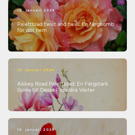
16. januari 2024
Palettblad twist and twirl: En färgbomb
för ditt hem
15. januari 2024
Abbey Road Palettblad: En Färgstark
Guide till Dessa Populära Växter
15. januari 2024