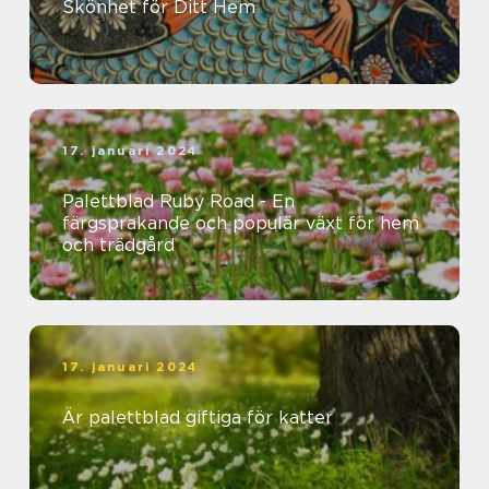
Skönhet för Ditt Hem
17. januari 2024
Palettblad Ruby Road - En
färgsprakande och populär växt för hem
och trädgård
17. januari 2024
Är palettblad giftiga för katter