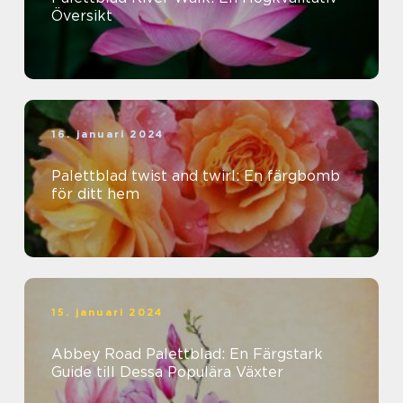
Översikt
16. januari 2024
Palettblad twist and twirl: En färgbomb
för ditt hem
15. januari 2024
Abbey Road Palettblad: En Färgstark
Guide till Dessa Populära Växter