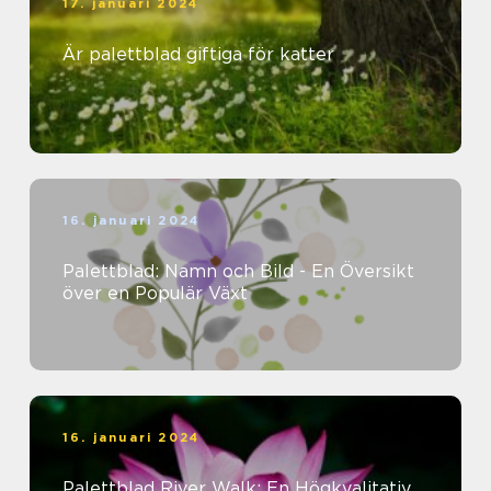
17. januari 2024
Är palettblad giftiga för katter
16. januari 2024
Palettblad: Namn och Bild - En Översikt
över en Populär Växt
16. januari 2024
Palettblad River Walk: En Högkvalitativ