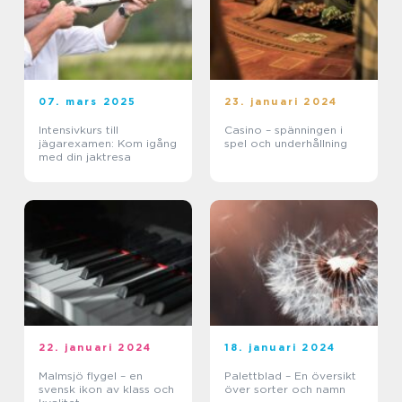
07. mars 2025
23. januari 2024
Intensivkurs till
Casino – spänningen i
jägarexamen: Kom igång
spel och underhållning
med din jaktresa
22. januari 2024
18. januari 2024
Malmsjö flygel – en
Palettblad – En översikt
svensk ikon av klass och
över sorter och namn