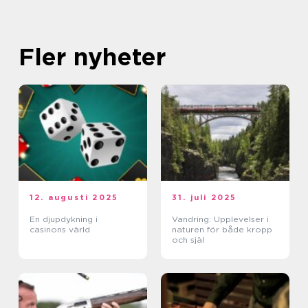
Fler nyheter
12. augusti 2025
31. juli 2025
En djupdykning i
Vandring: Upplevelser i
casinons värld
naturen för både kropp
och själ