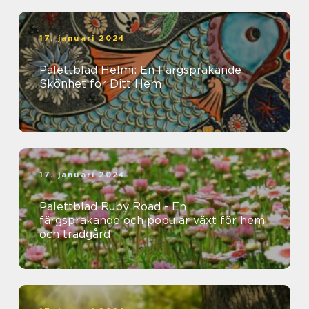
17. januari 2024
Palettblad Helmi: En Färgsprakande
Skönhet för Ditt Hem
17. januari 2024
Palettblad Ruby Road - En
färgsprakande och populär växt för hem
och trädgård