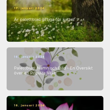
17. januari 2024
Är palettblad giftiga för katter
16. januari 2024
Palettblad: Namn och Bild - En Översikt
över en Populär Växt
16. januari 2024