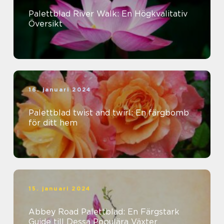
Palettblad River Walk: En Högkvalitativ
Översikt
16. januari 2024
Palettblad twist and twirl: En färgbomb
för ditt hem
15. januari 2024
Abbey Road Palettblad: En Färgstark
Guide till Dessa Populära Växter