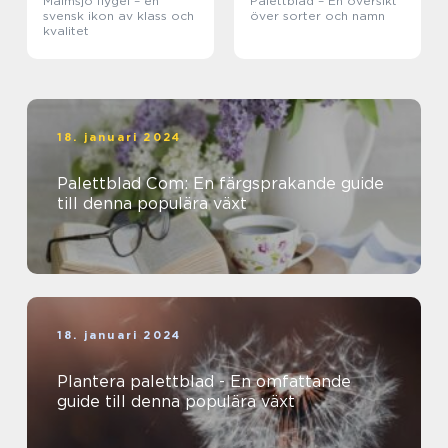
Malmsjö flygel – en
Palettblad – En översikt
svensk ikon av klass och
över sorter och namn
kvalitet
18. januari 2024
Palettblad Com: En färgsprakande guide
till denna populära växt
18. januari 2024
Plantera palettblad - En omfattande
guide till denna populära växt