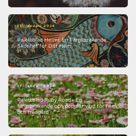
17. januari 2024
Palettblad Helmi: En Färgsprakande
Skönhet för Ditt Hem
17. januari 2024
Palettblad Ruby Road - En
färgsprakande och populär växt för hem
och trädgård