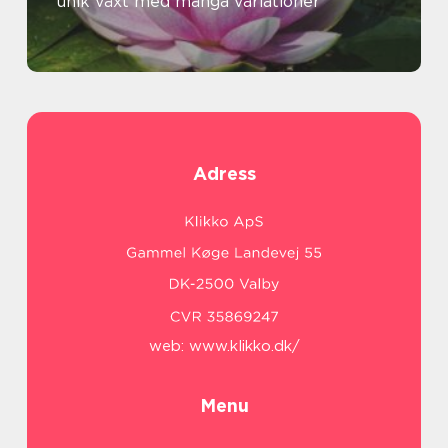
unik växt med många variationer
Adress
web:
www.klikko.dk/
Menu