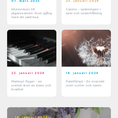
07. mars 2025
23. januari 2024
Intensivkurs till
Casino – spänningen i
jägarexamen: Kom igång
spel och underhållning
med din jaktresa
22. januari 2024
18. januari 2024
Malmsjö flygel – en
Palettblad – En översikt
svensk ikon av klass och
över sorter och namn
kvalitet
18. januari 2024