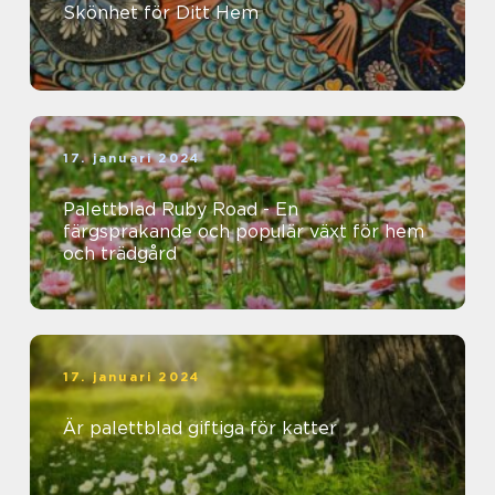
Skönhet för Ditt Hem
17. januari 2024
Palettblad Ruby Road - En
färgsprakande och populär växt för hem
och trädgård
17. januari 2024
Är palettblad giftiga för katter