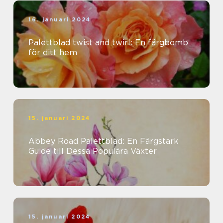
16. januari 2024
Palettblad twist and twirl: En färgbomb
för ditt hem
15. januari 2024
Abbey Road Palettblad: En Färgstark
Guide till Dessa Populära Växter
15. januari 2024