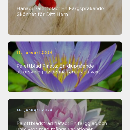
Hanabi Palettblad: En Färgsprakande
Skönhet för Ditt Hem
15. januari 2024
Palettblad Pinata: En djupgående
utforskning av denna färgglada växt
14. januari 2024
Palettbladsträd flätad: En färgglad och
unik växt med många variationer