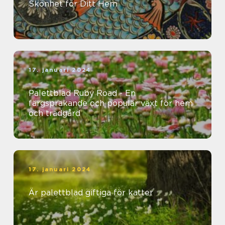
Skönhet för Ditt Hem
17. januari 2024
Palettblad Ruby Road - En
färgsprakande och populär växt för hem
och trädgård
17. januari 2024
Är palettblad giftiga för katter