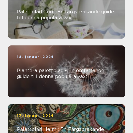
Palettblad Com: En färgsprakande guide
till denna populära växt
18. januari 2024
Plantera palettblad - En omfattande
guide till denna populära växt
17. januari 2024
Palettblad Helmi: En Färgsprakande