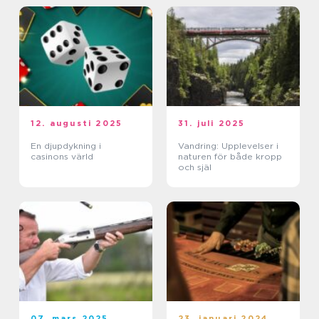
12. augusti 2025
31. juli 2025
En djupdykning i
Vandring: Upplevelser i
casinons värld
naturen för både kropp
och själ
07. mars 2025
23. januari 2024