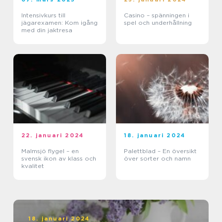
Intensivkurs till
Casino – spänningen i
jägarexamen: Kom igång
spel och underhållning
med din jaktresa
22. januari 2024
18. januari 2024
Malmsjö flygel – en
Palettblad – En översikt
svensk ikon av klass och
över sorter och namn
kvalitet
18. januari 2024