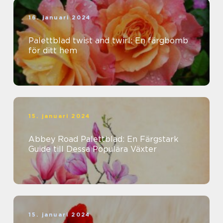
16. januari 2024
Palettblad twist and twirl: En färgbomb
för ditt hem
15. januari 2024
Abbey Road Palettblad: En Färgstark
Guide till Dessa Populära Växter
15. januari 2024