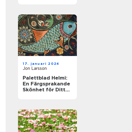
till denna populära
växt
17. januari 2024
Jon Larsson
Palettblad Helmi:
En Färgsprakande
Skönhet för Ditt
Hem