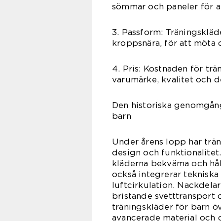
sömmar och paneler för at
3. Passform: Träningskläde
kroppsnära, för att möta o
4. Pris: Kostnaden för tr
varumärke, kvalitet och d
Den historiska genomgång
barn
Under årens lopp har trän
design och funktionalitet
kläderna bekväma och hål
också integrerar tekniska
luftcirkulation. Nackdela
bristande svetttransport 
träningskläder för barn 
avancerade material och 