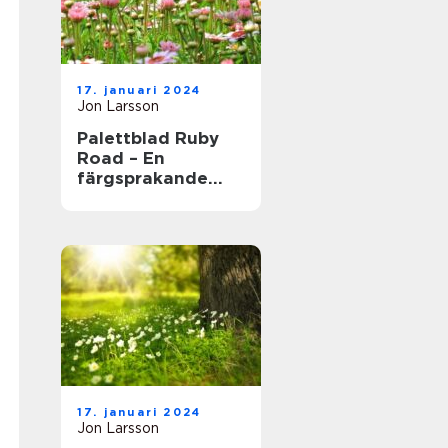
17. januari 2024
Jon Larsson
Palettblad Ruby
Road – En
färgsprakande
och populär växt
för hem och
trädgård
17. januari 2024
Jon Larsson