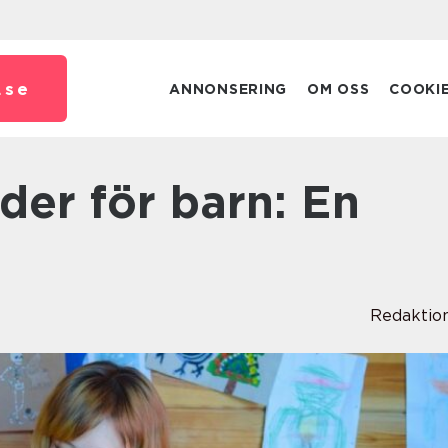
.
se
ANNONSERING
OM OSS
COOKI
Redaktio