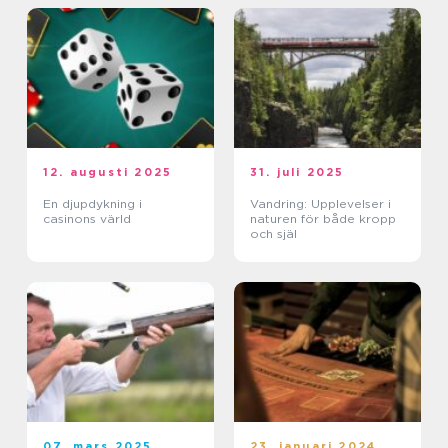
12. augusti 2025
31. juli 2025
En djupdykning i
Vandring: Upplevelser i
casinons värld
naturen för både kropp
och själ
07. mars 2025
23. januari 2024