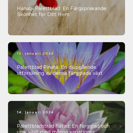
Hanabi Palettblad: En Färgsprakande
Skönhet för Ditt Hem
15. januari 2024
Palettblad Pinata: En djupgående
utforskning av denna färgglada växt
14. januari 2024
Palettbladsträd flätad: En färgglad och
unik växt med många variationer