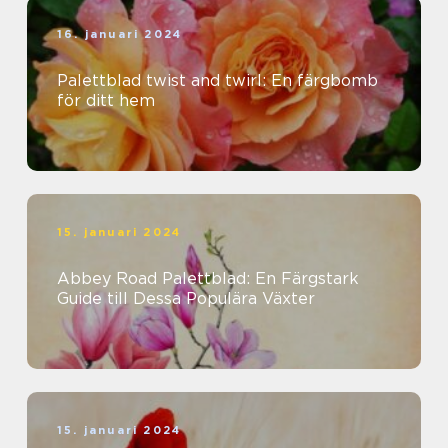
16. januari 2024
Palettblad twist and twirl: En färgbomb
för ditt hem
15. januari 2024
Abbey Road Palettblad: En Färgstark
Guide till Dessa Populära Växter
15. januari 2024