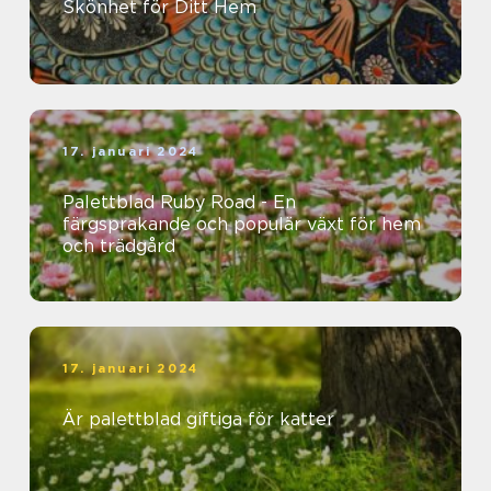
Skönhet för Ditt Hem
17. januari 2024
Palettblad Ruby Road - En
färgsprakande och populär växt för hem
och trädgård
17. januari 2024
Är palettblad giftiga för katter