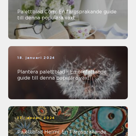
Palettblad Com: En färgsprakande guide
till denna populära växt
18. januari 2024
Plantera palettblad - En omfattande
guide till denna populära växt
17. januari 2024
Palettblad Helmi: En Färgsprakande