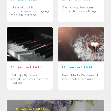
Intensivkurs till
Casino – spänningen i
jägarexamen: Kom igång
spel och underhållning
med din jaktresa
22. januari 2024
18. januari 2024
Malmsjö flygel – en
Palettblad – En översikt
svensk ikon av klass och
över sorter och namn
kvalitet
18. januari 2024