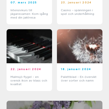
07. mars 2025
23. januari 2024
Intensivkurs till
Casino – spänningen i
jägarexamen: Kom igång
spel och underhållning
med din jaktresa
22. januari 2024
18. januari 2024
Malmsjö flygel – en
Palettblad – En översikt
svensk ikon av klass och
över sorter och namn
kvalitet