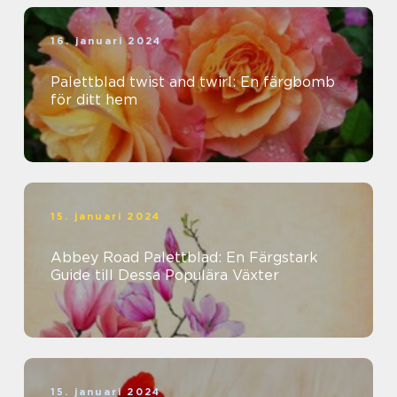
16. januari 2024
Palettblad twist and twirl: En färgbomb
för ditt hem
15. januari 2024
Abbey Road Palettblad: En Färgstark
Guide till Dessa Populära Växter
15. januari 2024