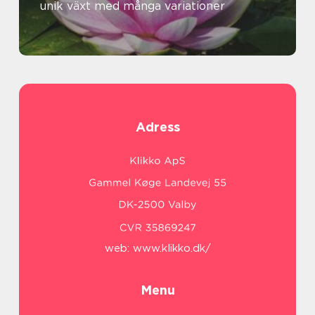
unik växt med många variationer
Adress
web:
www.klikko.dk/
Menu