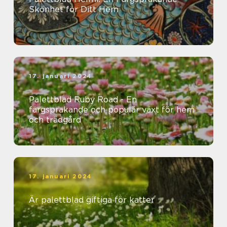
Skönhet för Ditt Hem
17. januari 2024
Palettblad Ruby Road - En
färgsprakande och populär växt för hem
och trädgård
17. januari 2024
Är palettblad giftiga för katter